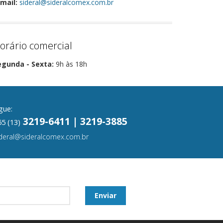
mail:
sideral@sideralcomex.com.br
orário comercial
egunda - Sexta:
9h às 18h
gue:
3219-6411 | 3219-3885
5 (13)
ideral@sideralcomex.com.br