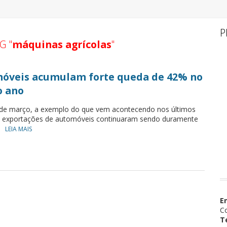
P
G "
máquinas agrícolas
"
móveis acumulam forte queda de 42% no
o ano
e março, a exemplo do que vem acontecendo nos últimos
 exportações de automóveis continuaram sendo duramente
.
LEIA MAIS
E
Co
T