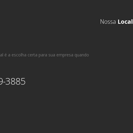
Nossa
Local
al é a escolha certa para sua empresa quando
9-3885