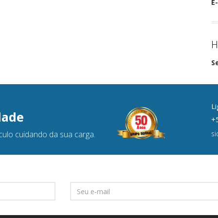
E-
H
S
Li
dade
+5
culo cuidando da sua carga.
s