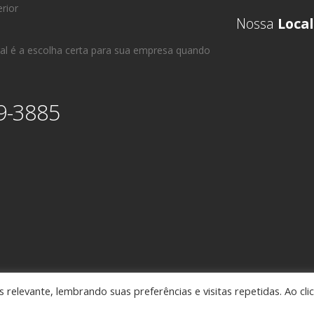
Nossa
Local
al é a escolha certa para sua empresa quando
9-3885
relevante, lembrando suas preferências e visitas repetidas. Ao cli
ssessoria em Comércio Exterior • Todos os direitos reservados -
Política de Pr