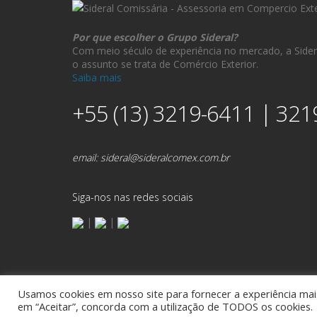
Por que escolher o Grupo Sideral?
Com meio século de experiência no mercado, a Sider
o assunto se trata de Comércio Exterior.
Saiba mais
+55 (13) 3219-6411 | 321
email:
sideral@sideralcomex.com.br
Siga-nos nas redes sociais
|
|
Usamos cookies em nosso site para fornecer a experiência mais 
Sideral Comex - A
em “Aceitar”, concorda com a utilização de TODOS os cookies.