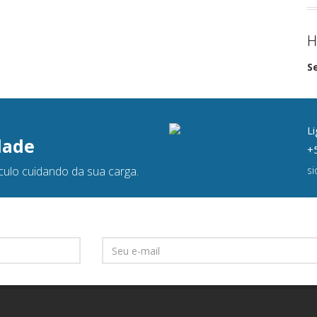
H
S
Li
dade
+5
culo cuidando da sua carga.
s