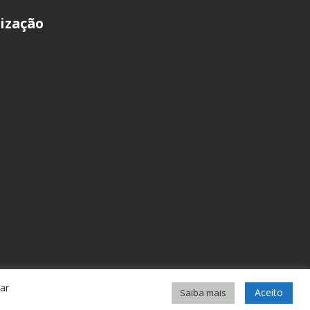
ização
car
Aceito
Saiba mais
ivacidade
• por
KCK