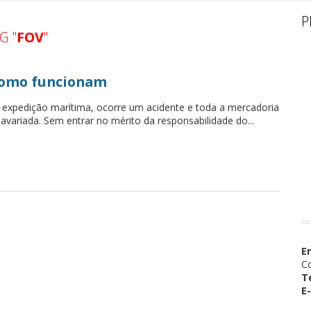
P
G "
FOV
"
como funcionam
 expedição marítima, ocorre um acidente e toda a mercadoria
avariada. Sem entrar no mérito da responsabilidade do...
E
Co
T
E-