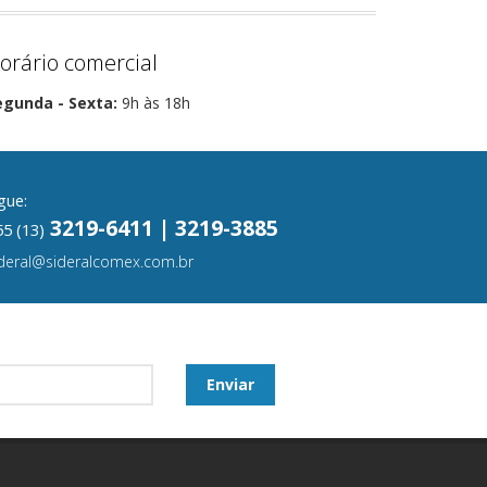
orário comercial
egunda - Sexta:
9h às 18h
gue:
3219-6411 | 3219-3885
5 (13)
ideral@sideralcomex.com.br