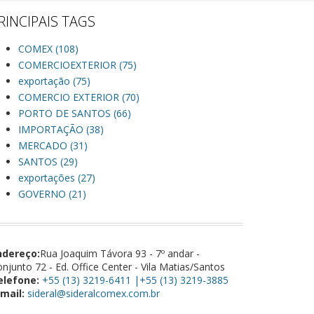
RINCIPAIS TAGS
COMEX (108)
COMERCIOEXTERIOR (75)
exportação (75)
COMERCIO EXTERIOR (70)
PORTO DE SANTOS (66)
IMPORTAÇÃO (38)
MERCADO (31)
SANTOS (29)
exportações (27)
GOVERNO (21)
ndereço:
Rua Joaquim Távora 93 - 7º andar -
njunto 72 - Ed. Office Center - Vila Matias/Santos
elefone:
+55 (13) 3219-6411 |+55 (13) 3219-3885
mail:
sideral@sideralcomex.com.br