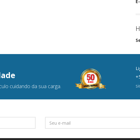
E-
H
S
Li
dade
+5
culo cuidando da sua carga.
s