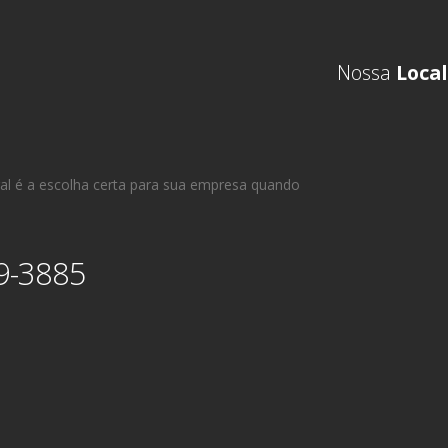
Nossa
Local
al é a escolha certa para sua empresa quando
9-3885