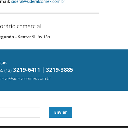
mail:
sideral@sideralcomex.com.br
orário comercial
egunda - Sexta:
9h às 18h
gue:
3219-6411 | 3219-3885
5 (13)
ideral@sideralcomex.com.br