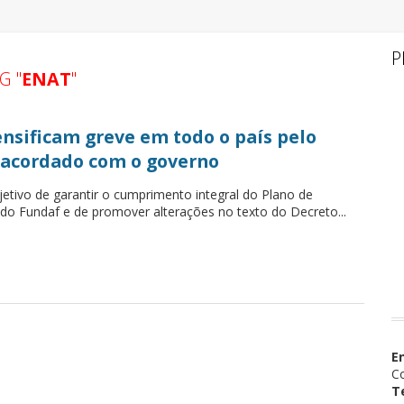
P
G "
ENAT
"
ensificam greve em todo o país pelo
acordado com o governo
etivo de garantir o cumprimento integral do Plano de
 do Fundaf e de promover alterações no texto do Decreto...
E
Co
T