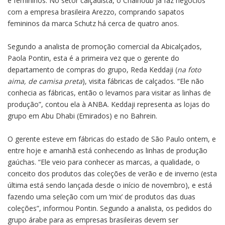
e femininos. No setor calçadista, o Chalhoub já faz negócios
com a empresa brasileira Arezzo, comprando sapatos
femininos da marca Schutz há cerca de quatro anos.
Segundo a analista de promoção comercial da Abicalçados,
Paola Pontin, esta é a primeira vez que o gerente do
departamento de compras do grupo, Reda Keddaji (
na foto
aima, de camisa preta
), visita fábricas de calçados. “Ele não
conhecia as fábricas, então o levamos para visitar as linhas de
produção”, contou ela à ANBA. Keddaji representa as lojas do
grupo em Abu Dhabi (Emirados) e no Bahrein.
O gerente esteve em fábricas do estado de São Paulo ontem, e
entre hoje e amanhã está conhecendo as linhas de produção
gaúchas. “Ele veio para conhecer as marcas, a qualidade, o
conceito dos produtos das coleções de verão e de inverno (esta
última está sendo lançada desde o início de novembro), e está
fazendo uma seleção com um ‘mix’ de produtos das duas
coleções”, informou Pontin. Segundo a analista, os pedidos do
grupo árabe para as empresas brasileiras devem ser