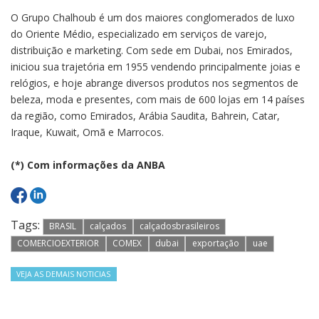
O Grupo Chalhoub é um dos maiores conglomerados de luxo
do Oriente Médio, especializado em serviços de varejo,
distribuição e marketing. Com sede em Dubai, nos Emirados,
iniciou sua trajetória em 1955 vendendo principalmente joias e
relógios, e hoje abrange diversos produtos nos segmentos de
beleza, moda e presentes, com mais de 600 lojas em 14 países
da região, como Emirados, Arábia Saudita, Bahrein, Catar,
Iraque, Kuwait, Omã e Marrocos.
(*) Com informações da ANBA
Tags:
BRASIL
calçados
calçadosbrasileiros
COMERCIOEXTERIOR
COMEX
dubai
exportação
uae
VEJA AS DEMAIS NOTICIAS