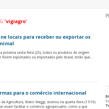
P
G "
vigiagro
"
ne locais para receber ou exportar os
animal
da próxima sexta-feira (25), todos os produtos de origem
e forem exportados ou importados pelo Brasil, terão que...
ormas para o comércio internacional
E
Co
 da Agricultura, Blairo Maggi, assinou na quarta-feira (17/10)
T
e visam facilitar o comércio agropecuário, como a que