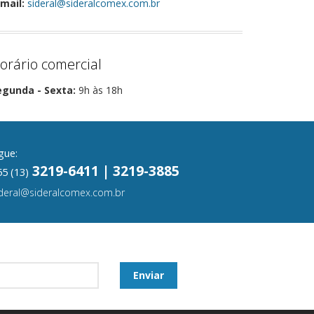
mail:
sideral@sideralcomex.com.br
orário comercial
egunda - Sexta:
9h às 18h
gue:
3219-6411 | 3219-3885
5 (13)
ideral@sideralcomex.com.br