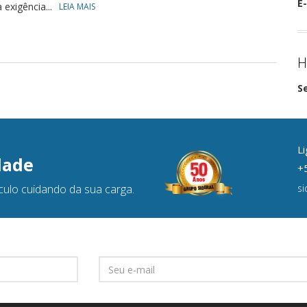
E-
 exigência...
LEIA MAIS
H
S
Li
dade
+5
culo cuidando da sua carga.
s