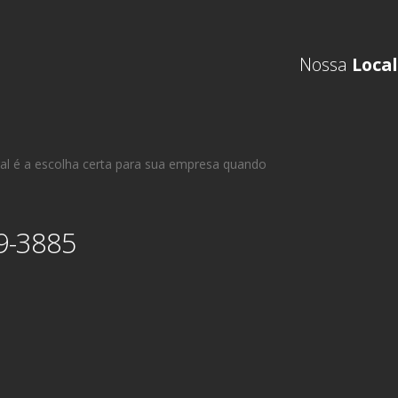
Nossa
Local
al é a escolha certa para sua empresa quando
9-3885