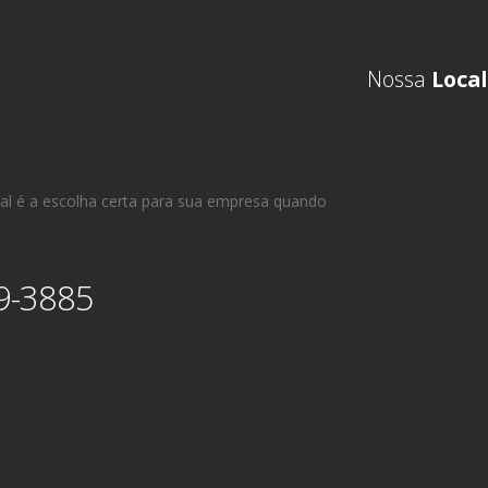
Nossa
Local
al é a escolha certa para sua empresa quando
9-3885