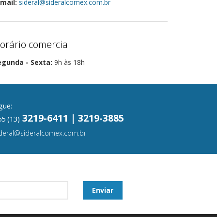
mail:
sideral@sideralcomex.com.br
orário comercial
egunda - Sexta:
9h às 18h
gue:
3219-6411 | 3219-3885
5 (13)
ideral@sideralcomex.com.br