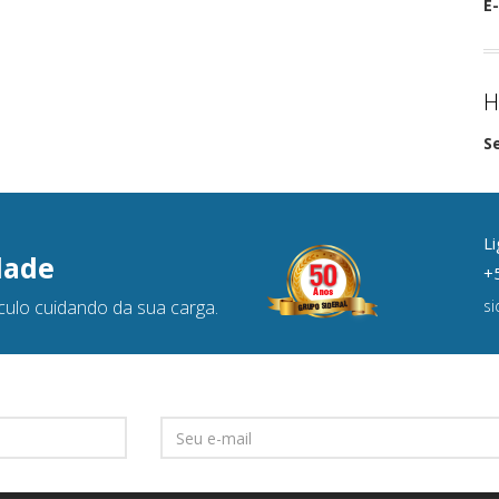
E-
H
S
Li
dade
+5
culo cuidando da sua carga.
s