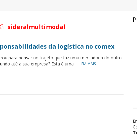
P
G "
sideralmultimodal
"
sponsabilidades da logística no comex
arou para pensar no trajeto que faz uma mercadoria do outro
undo até a sua empresa? Esta é uma...
LEIA MAIS
E
Co
T