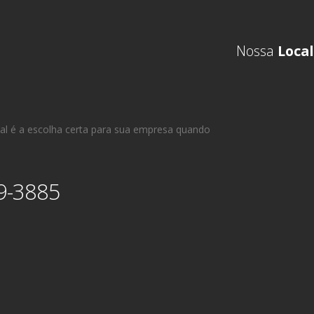
Nossa
Local
al é a escolha certa para sua empresa quando
9-3885