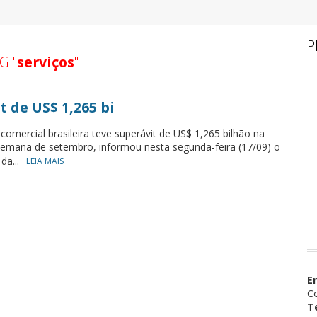
P
G "
serviços
"
 de US$ 1,265 bi
comercial brasileira teve superávit de US$ 1,265 bilhão na
emana de setembro, informou nesta segunda-feira (17/09) o
 da...
LEIA MAIS
E
Co
T