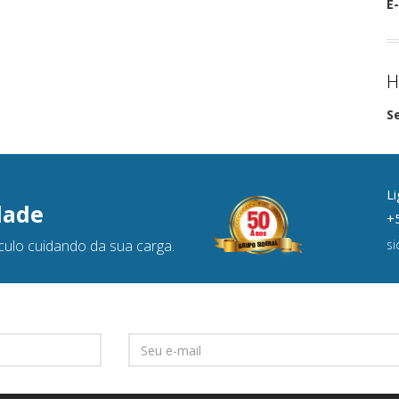
E-
H
S
Li
dade
+5
culo cuidando da sua carga.
s