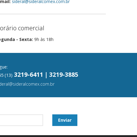
mail:
sideral@sideralcomex.com.br
orário comercial
egunda - Sexta:
9h às 18h
gue:
3219-6411 | 3219-3885
5 (13)
ideral@sideralcomex.com.br