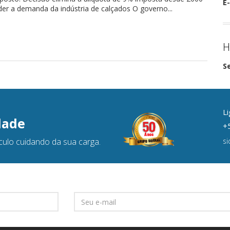
E-
der a demanda da indústria de calçados O governo...
H
S
Li
dade
+5
culo cuidando da sua carga.
s