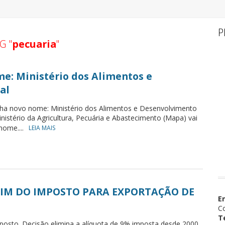
P
G "
pecuaria
"
e: Ministério dos Alimentos e
al
a novo nome: Ministério dos Alimentos e Desenvolvimento
nistério da Agricultura, Pecuária e Abastecimento (Mapa) vai
nome....
LEIA MAIS
IM DO IMPOSTO PARA EXPORTAÇÃO DE
E
Co
T
posto. Decisão elimina a alíquota de 9% imposta desde 2000