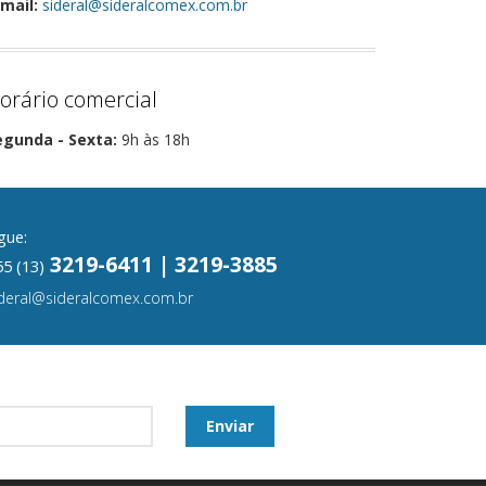
mail:
sideral@sideralcomex.com.br
orário comercial
egunda - Sexta:
9h às 18h
gue:
3219-6411 | 3219-3885
5 (13)
ideral@sideralcomex.com.br