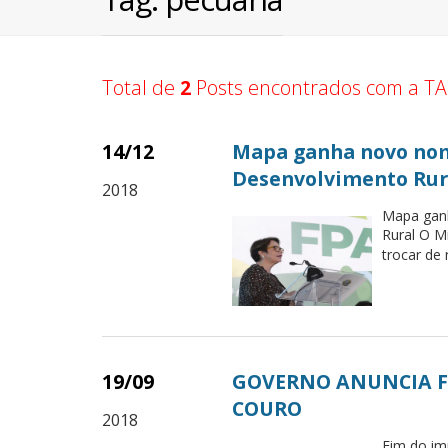
Total de
2
Posts encontrados com a TA
14/12
Mapa ganha novo nom
Desenvolvimento Rur
2018
Mapa ganh
Rural O Mi
trocar de 
19/09
GOVERNO ANUNCIA F
COURO
2018
Fim do im