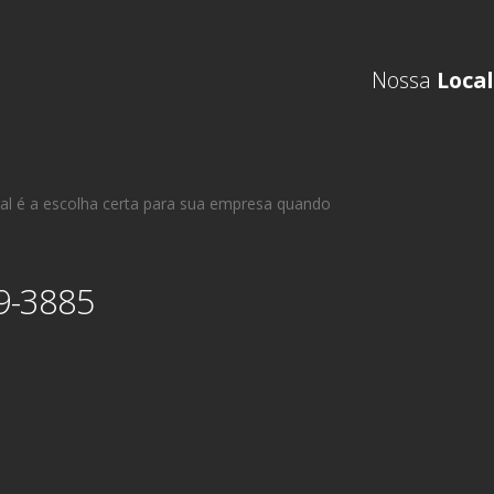
Nossa
Local
al é a escolha certa para sua empresa quando
9-3885