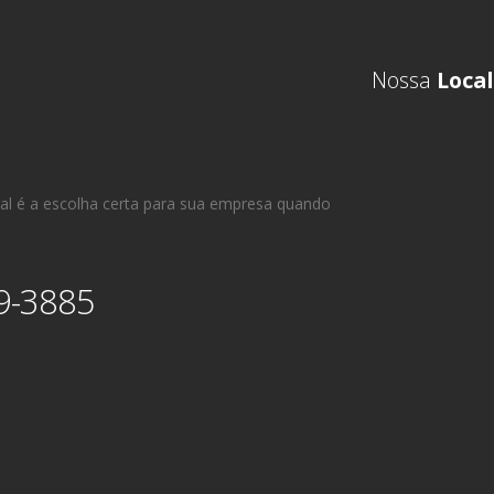
Nossa
Local
al é a escolha certa para sua empresa quando
9-3885