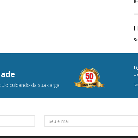
E-
H
S
Li
dade
+5
culo cuidando da sua carga.
s