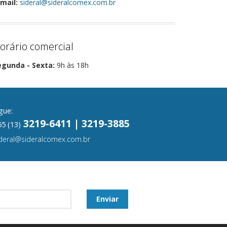
mail:
sideral@sideralcomex.com.br
orário comercial
egunda - Sexta:
9h às 18h
gue:
3219-6411 | 3219-3885
5 (13)
ideral@sideralcomex.com.br