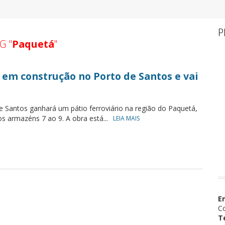
P
G "
Paquetá
"
á em construção no Porto de Santos e vai
e Santos ganhará um pátio ferroviário na região do Paquetá,
os armazéns 7 ao 9. A obra está...
LEIA MAIS
E
Co
T