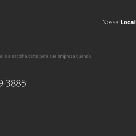
Nossa
Local
al é a escolha certa para sua empresa quando
9-3885