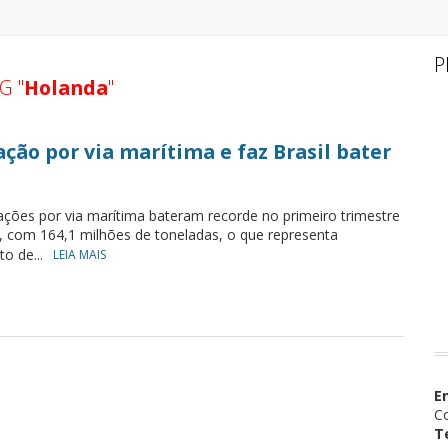
P
G "
Holanda
"
ção por via marítima e faz Brasil bater
ações por via marítima bateram recorde no primeiro trimestre
, com 164,1 milhões de toneladas, o que representa
to de...
LEIA MAIS
E
Co
T