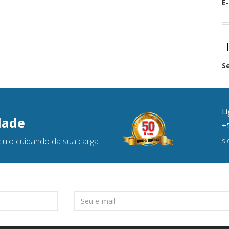
E-
H
S
Li
dade
+5
culo cuidando da sua carga.
s