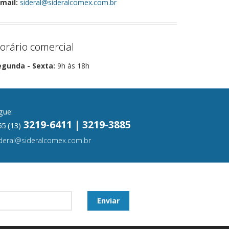
mail:
sideral@sideralcomex.com.br
orário comercial
egunda - Sexta:
9h às 18h
gue:
3219-6411 | 3219-3885
5 (13)
ideral@sideralcomex.com.br