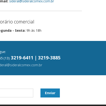
mail:
sideral@sideralcomex.com.br
orário comercial
egunda - Sexta:
9h às 18h
gue:
3219-6411 | 3219-3885
5 (13)
ideral@sideralcomex.com.br