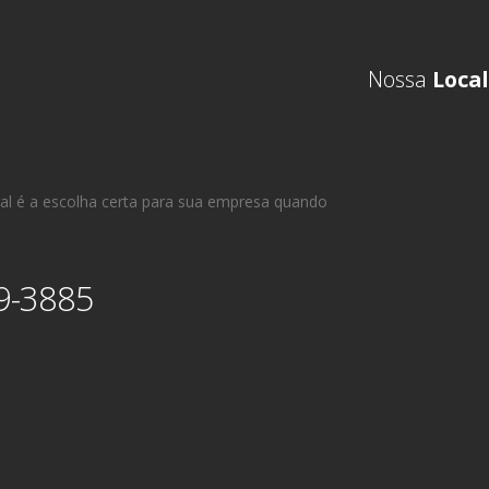
Nossa
Local
al é a escolha certa para sua empresa quando
9-3885