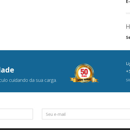
E-
H
S
Li
dade
+5
culo cuidando da sua carga.
s