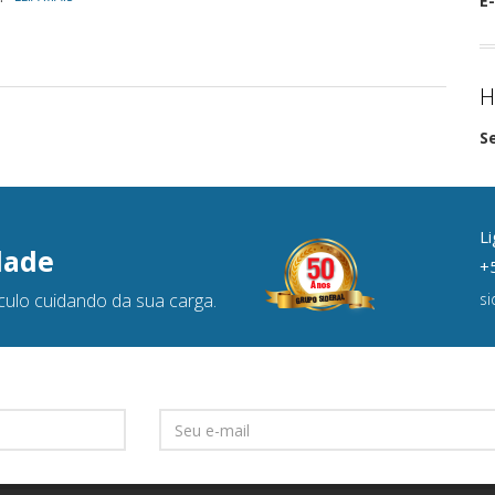
E-
H
S
Li
dade
+5
culo cuidando da sua carga.
s