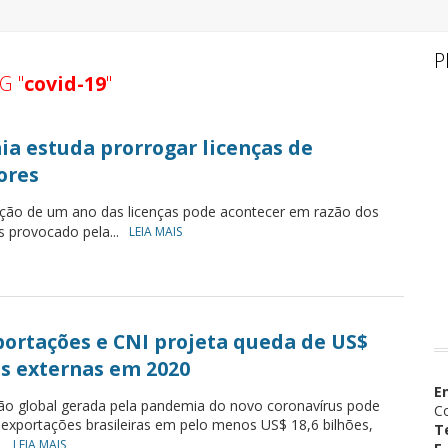
P
G "
covid-19
"
ia estuda prorrogar licenças de
ores
ação de um ano das licenças pode acontecer em razão dos
s provocado pela...
LEIA MAIS
portações e CNI projeta queda de US$
as externas em 2020
E
o global gerada pela pandemia do novo coronavírus pode
Co
s exportações brasileiras em pelo menos US$ 18,6 bilhões,
T
..
LEIA MAIS