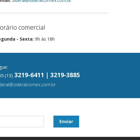
mail:
sideral@sideralcomex.com.br
orário comercial
egunda - Sexta:
9h às 18h
gue:
3219-6411 | 3219-3885
5 (13)
ideral@sideralcomex.com.br