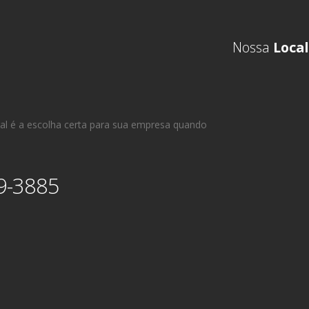
Nossa
Local
al é a escolha certa para sua empresa quando
9-3885