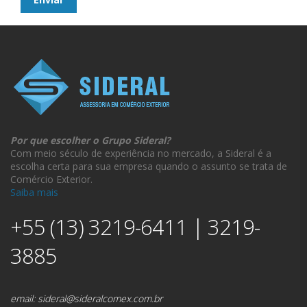
Por que escolher o Grupo Sideral?
Com meio século de experiência no mercado, a Sideral é a
escolha certa para sua empresa quando o assunto se trata de
Comércio Exterior.
Saiba mais
+55 (13) 3219-6411 | 3219-
3885
email:
sideral@sideralcomex.com.br