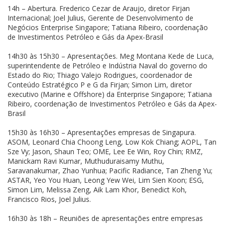
14h – Abertura. Frederico Cezar de Araujo, diretor Firjan
Internacional; Joel Julius, Gerente de Desenvolvimento de
Negócios Enterprise Singapore; Tatiana Ribeiro, coordenação
de Investimentos Petróleo e Gás da Apex-Brasil
14h30 às 15h30 – Apresentações. Meg Montana Kede de Luca,
superintendente de Petróleo e Indústria Naval do governo do
Estado do Rio; Thiago Valejo Rodrigues, coordenador de
Conteúdo Estratégico P e G da Firjan; Simon Lim, diretor
executivo (Marine e Offshore) da Enterprise Singapore; Tatiana
Ribeiro, coordenação de Investimentos Petróleo e Gás da Apex-
Brasil
15h30 às 16h30 – Apresentações empresas de Singapura.
ASOM, Leonard Chia Choong Leng, Low Kok Chiang; AOPL, Tan
Sze Vy; Jason, Shaun Teo; OME, Lee Ee Win, Roy Chin; RMZ,
Manickam Ravi Kumar, Muthuduraisamy Muthu,
Saravanakumar, Zhao Yunhua; Pacific Radiance, Tan Zheng Yu;
ASTAR, Yeo You Huan, Leong Yew Wei, Lim Sien Koon; ESG,
Simon Lim, Melissa Zeng, Aik Lam Khor, Benedict Koh,
Francisco Rios, Joel Julius.
16h30 às 18h – Reuniões de apresentações entre empresas