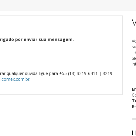
V
rigado por enviar sua mensagem.
V
su
T
Si
in
rar qualquer dúvida ligue para +55 (13) 3219-6411 | 3219-
alcomex.com.br
.
E
Co
T
E-
H