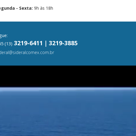
egunda - Sexta:
9h às 18h
gue:
3219-6411 | 3219-3885
5 (13)
ideral@sideralcomex.com.br