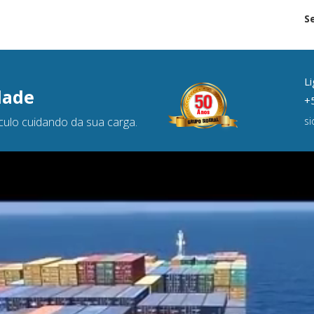
S
Li
dade
+5
culo cuidando da sua carga.
s