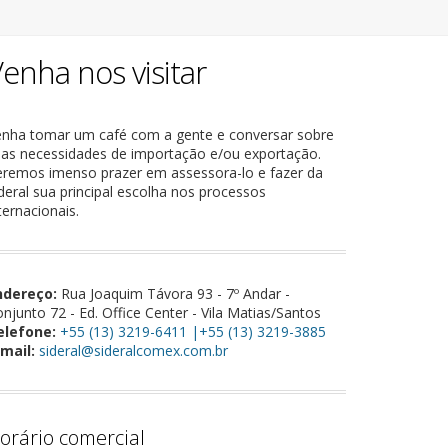
enha nos visitar
enha tomar um café com a gente e conversar sobre
as necessidades de importação e/ou exportação.
eremos imenso prazer em assessora-lo e fazer da
deral sua principal escolha nos processos
ternacionais.
ndereço:
Rua Joaquim Távora 93 - 7º Andar -
njunto 72 - Ed. Office Center - Vila Matias/Santos
elefone:
+55 (13) 3219-6411 |+55 (13) 3219-3885
mail:
sideral@sideralcomex.com.br
orário comercial