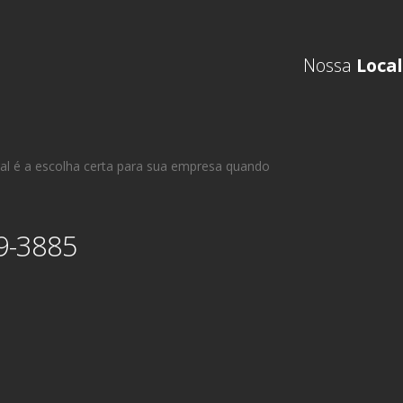
Nossa
Local
al é a escolha certa para sua empresa quando
9-3885