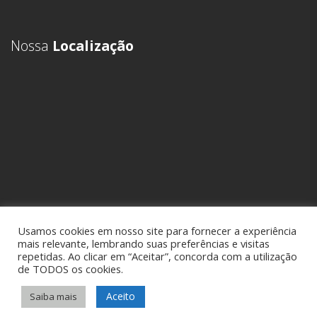
Nossa
Localização
Usamos cookies em nosso site para fornecer a experiência
mais relevante, lembrando suas preferências e visitas
repetidas. Ao clicar em “Aceitar”, concorda com a utilização
de TODOS os cookies.
Aceito
Saiba mais
Sideral Comex - Assessoria em Comércio Exterior • Todos os direitos
reservados -
Política de Privacidade
• por
KCK