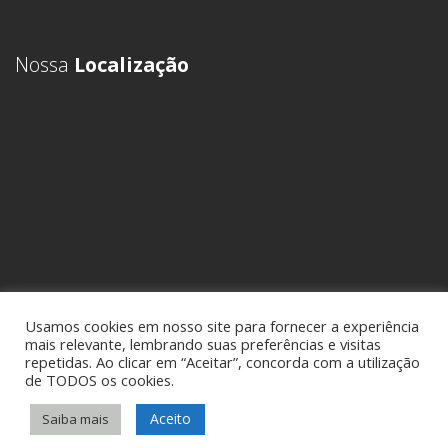
Nossa
Localização
Usamos cookies em nosso site para fornecer a experiência
mais relevante, lembrando suas preferências e visitas
repetidas. Ao clicar em “Aceitar”, concorda com a utilização
de TODOS os cookies.
Aceito
Saiba mais
Sideral Comex - Assessoria em Comércio Exterior • Todos os direitos
reservados -
Política de Privacidade
• por
KCK