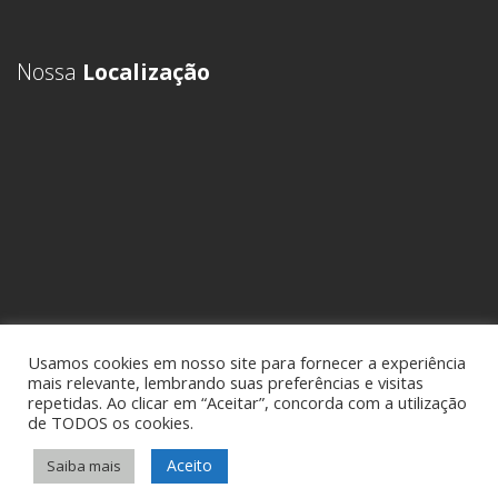
Nossa
Localização
Usamos cookies em nosso site para fornecer a experiência
mais relevante, lembrando suas preferências e visitas
repetidas. Ao clicar em “Aceitar”, concorda com a utilização
de TODOS os cookies.
Aceito
Saiba mais
Sideral Comex - Assessoria em Comércio Exterior • Todos os direitos
reservados -
Política de Privacidade
• por
KCK