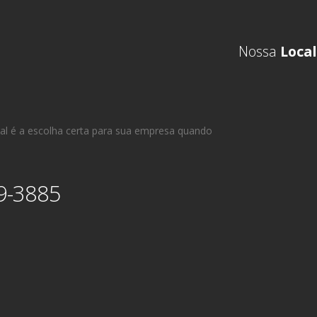
Nossa
Local
al é a escolha certa para sua empresa quando
9-3885