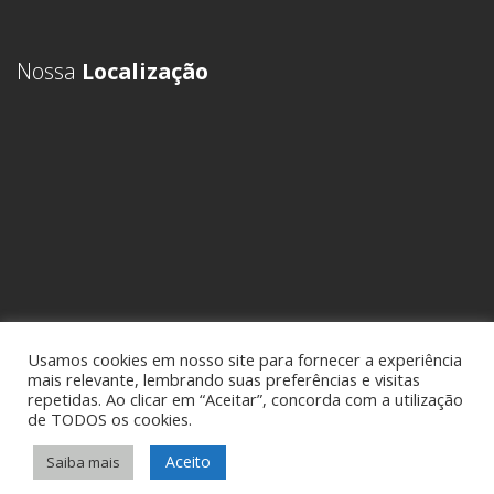
Nossa
Localização
Usamos cookies em nosso site para fornecer a experiência
mais relevante, lembrando suas preferências e visitas
repetidas. Ao clicar em “Aceitar”, concorda com a utilização
de TODOS os cookies.
Aceito
Saiba mais
Sideral Comex - Assessoria em Comércio Exterior • Todos os direitos
reservados -
Política de Privacidade
• por
KCK