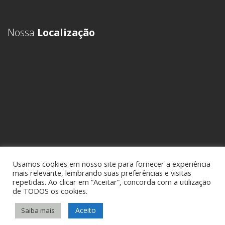
Nossa
Localização
Usamos cookies em nosso site para fornecer a experiência
mais relevante, lembrando suas preferências e visitas
repetidas. Ao clicar em “Aceitar”, concorda com a utilização
de TODOS os cookies.
Aceito
Saiba mais
Sideral Comex - Assessoria em Comércio Exterior • Todos os direitos
reservados -
Política de Privacidade
• por
KCK