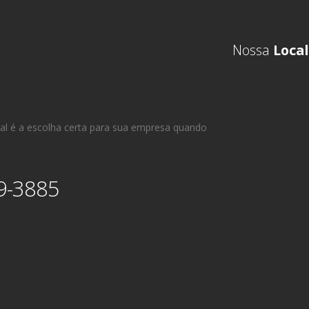
Nossa
Local
al é a escolha certa para sua empresa quando
9-3885