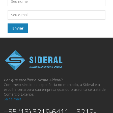
Por que escolher o Grupo Sideral?
Com meio século de experiência no mercado, a Sideral é a
escolha certa para sua empresa quando o assunto se trata de
Comércio Exterior.
Saiba mais
+55 (13) 3219-6411 | 3219-