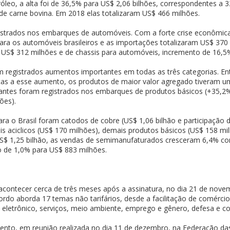
óleo, a alta foi de 36,5% para US$ 2,06 bilhões, correspondentes a 3
de carne bovina. Em 2018 elas totalizaram US$ 466 milhões.
trados nos embarques de automóveis. Com a forte crise econômica q
ra os automóveis brasileiros e as importações totalizaram US$ 37
 US$ 312 milhões e de chassis para automóveis, incremento de 16,5%
m registrados aumentos importantes em todas as três categorias. En
aças a esse aumento, os produtos de maior valor agregado tiveram u
rtantes foram registrados nos embarques de produtos básicos (+35,2
ões).
para o Brasil foram catodos de cobre (US$ 1,06 bilhão e participaçã
ois aciclicos (US$ 170 milhões), demais produtos básicos (US$ 158 mi
S$ 1,25 bilhão, as vendas de semimanufaturados cresceram 6,4% co
 de 1,0% para US$ 883 milhões.
á acontecer cerca de três meses após a assinatura, no dia 21 de nove
rdo aborda 17 temas não tarifários, desde a facilitação de comérci
o eletrônico, serviços, meio ambiente, emprego e gênero, defesa e 
ento, em reunião realizada no dia 11 de dezembro, na Federação das I