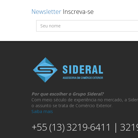
Newsletter
Inscreva-se
Por que escolher o Grupo Sideral?
Com meio século de experiência no mercado, a Sider
o assunto se trata de Comércio Exterior.
Saiba mais
+55 (13) 3219-6411 | 321