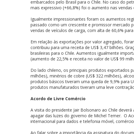
embarcados pelo Brasil para o Chile. No caso do petr
mais expressivo (+66,8%) foi o aumento nas vendas 
Igualmente impressionantes foram os aumentos regis
passado como um crescente e promissor mercado pa
vendas de veículos de carga, com alta de 60,6% para
Em relação às exportações por valor agregado, fora
contribuiu para uma receita de US$ 3,47 bilhões. Gr
brasileiras para o Chile. Aumentos igualmente impo
(aumento de 22,5% e receita no valor de US$ 99 milh
Do lado chileno, os principais produtos exportados 
milhões), minérios de cobre (US$ 322 milhões), alco
produtos básicos tiveram uma queda de 9,9% para U
produtos manufaturados tiveram uma leve contração
Acordo de Livre Comércio
A visita do presidente Jair Bolsonaro ao Chile dever
apagar das luzes do governo de Michel Temer. O Aco
internacional para dados e telefonia móvel, comérci
Ao falar sobre a importância da assinatura do docum