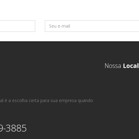
Nossa
Local
al é a escolha certa para sua empresa quando
9-3885