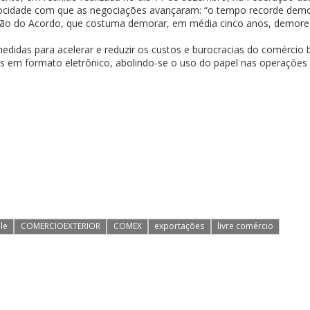
velocidade com que as negociações avançaram: “o tempo recorde d
cação do Acordo, que costuma demorar, em média cinco anos, demore
edidas para acelerar e reduzir os custos e burocracias do comércio
 em formato eletrônico, abolindo-se o uso do papel nas operações d
le
COMERCIOEXTERIOR
COMEX
exportações
livre comércio