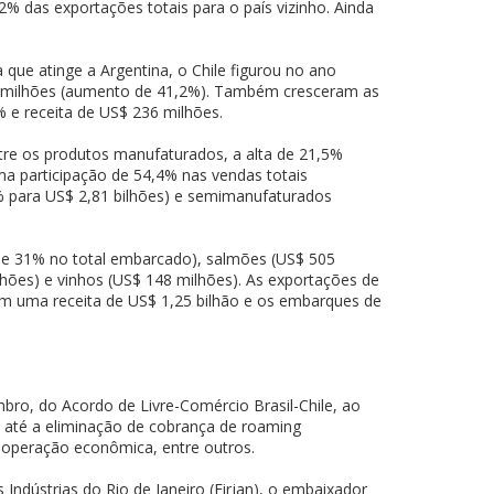
2% das exportações totais para o país vizinho. Ainda
ue atinge a Argentina, o Chile figurou no ano
0 milhões (aumento de 41,2%). Também cresceram as
 e receita de US$ 236 milhões.
tre os produtos manufaturados, a alta de 21,5%
ma participação de 54,4% nas vendas totais
% para US$ 2,81 bilhões) e semimanufaturados
o de 31% no total embarcado), salmões (US$ 505
lhões) e vinhos (US$ 148 milhões). As exportações de
m uma receita de US$ 1,25 bilhão e os embarques de
mbro, do Acordo de Livre-Comércio Brasil-Chile, ao
o até a eliminação de cobrança de roaming
cooperação econômica, entre outros.
ndústrias do Rio de Janeiro (Firjan), o embaixador