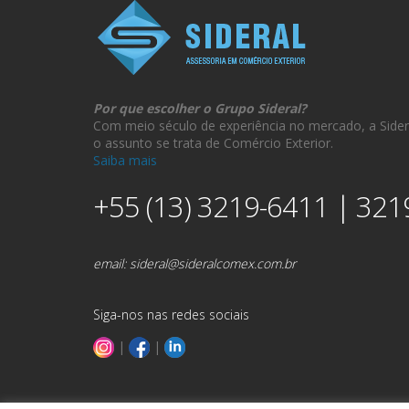
Por que escolher o Grupo Sideral?
Com meio século de experiência no mercado, a Sider
o assunto se trata de Comércio Exterior.
Saiba mais
+55 (13) 3219-6411 | 321
email:
sideral@sideralcomex.com.br
Siga-nos nas redes sociais
|
|