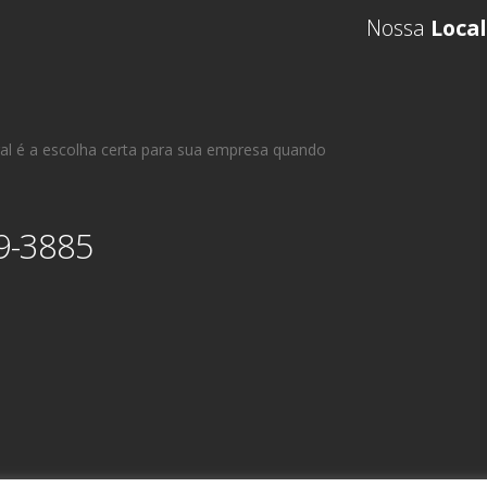
Nossa
Local
al é a escolha certa para sua empresa quando
9-3885