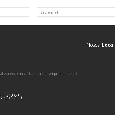
Nossa
Local
al é a escolha certa para sua empresa quando
9-3885