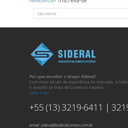
Newsletter
Inscreva-se
Por que escolher o Grupo Sideral?
Com meio século de experiência no mercado, a Sider
o assunto se trata de Comércio Exterior.
Saiba mais
+55 (13) 3219-6411 | 321
email:
sideral@sideralcomex.com.br