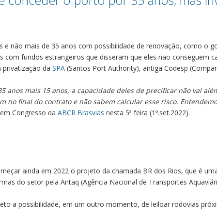
e conceder o porto por 35 anos, mas i
s e não mais de 35 anos com possibilidade de renovação, como o g
s com fundos estrangeiros que disseram que eles não conseguem ca
 privatização da
SPA
(Santos Port Authority), antiga Codesp (Compa
35 anos mais 15 anos, a capacidade deles de precificar não vai alé
m no final do contrato e não sabem calcular esse risco. Entendemos
 em Congresso da
ABCR Brasvias
nesta 5ª feira (1º.set.2022).
começar ainda em 2022 o projeto da chamada BR dos Rios, que é uma
ormas do setor pela Antaq (Agência Nacional de Transportes Aquaviári
eto a possibilidade, em um outro momento, de leiloar rodovias próx